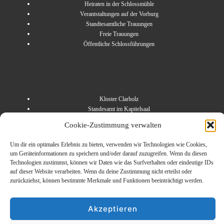
Heiraten in der Schlossmühle
Verantstaltungen auf der Vorburg
Standtesamtliche Trauungen
Freie Trauungen
Öffentliche Schlossführungen
Kloster Clarholz
Standesamt im Kapitelsaal
Freie Trauungen im Klostergarten
Cookie-Zustimmung verwalten
Kloster Herzebrock
Freie Trauungen im Klostergarten
Um dir ein optimales Erlebnis zu bieten, verwenden wir Technologien wie Cookies,
um Geräteinformationen zu speichern und/oder darauf zuzugreifen. Wenn du diesen
Technologien zustimmst, können wir Daten wie das Surfverhalten oder eindeutige IDs
auf dieser Website verarbeiten. Wenn du deine Zustimmung nicht erteilst oder
zurückziehst, können bestimmte Merkmale und Funktionen beeinträchtigt werden.
Akzeptieren
Footer-
Cookie-Richtlinie (EU)
Datenschutzerklärung
Impressum